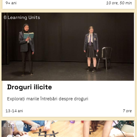
9+
ani
10 ore, 50 min
6 Learning Units
Droguri ilicite
Explorați marile întrebări despre droguri
13-14
ani
7 ore
8 Learning Units