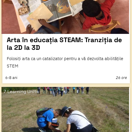
Arta în educația STEAM: Tranziția de
la 2D la 3D
Folosiți arta ca un catalizator pentru a vă dezvolta abilitățile
STEM
6-8
ani
26 ore
7 Learning Units