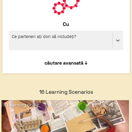
Cu
Ce parteneri ați dori să includeți?
căutare avansată ↓
Vârsta
16 Learning Scenarios
-
ani
8 Learning Units
Timp de predare
-
ore