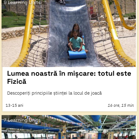
9 Learning Units
Lumea noastră în mișcare: totul este
Fizică
Descoperiți principiile științei la locul de joacă
13-15
ani
16 ore, 15 min
7 Learning Units