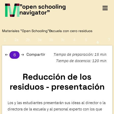
"open schooling
navigator"
Materiales "Open Schooling"
Escuela con cero residuos
1
2a
2b
3a
3b
3c
4
5
7
6
Tiempo de preparación
:
15 min
Compartir
6
Tiempo de docencia
:
120 min
Reducción de los
residuos - presentación
Los y las estudiantes presentarán sus ideas al director o la
directora de la escuela y al personal experto con los que