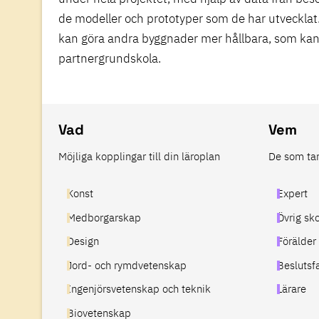
de modeller och prototyper som de har utvecklat
kan göra andra byggnader mer hållbara, som kan
partnergrundskola.
Vad
Vem
Möjliga kopplingar till din läroplan
De som tar 
Konst
Expert
Medborgarskap
Övrig sk
Design
Förälder
Jord- och rymdvetenskap
Beslutsf
Ingenjörsvetenskap och teknik
Lärare
Biovetenskap