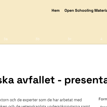
Hem
Open Schooling Materi
3a
3b
3c
4
ka avfallet - present
For
ektorn och de experter som de har arbetat med
esöken och de vetenskapliga undersökningarna samt