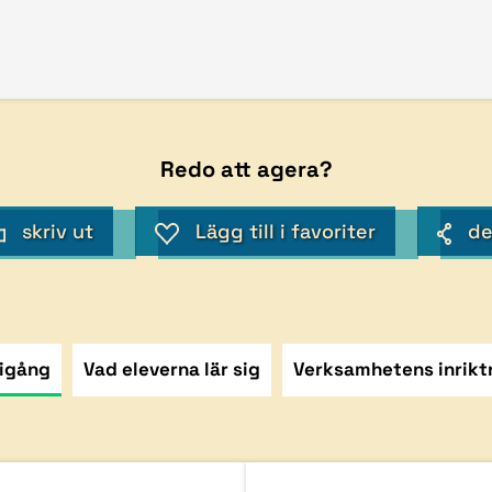
Redo att agera?
skriv ut
Lägg till i favoriter
de
igång
Vad eleverna lär sig
Verksamhetens inrikt