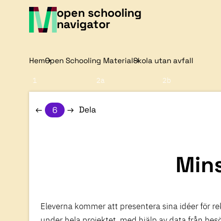
open schooling
navigator
Hem
Open Schooling Material
Skola utan avfall
1
2a
2b
Dela
6
Mins
Eleverna kommer att presentera sina idéer för r
under hela projektet, med hjälp av data från b