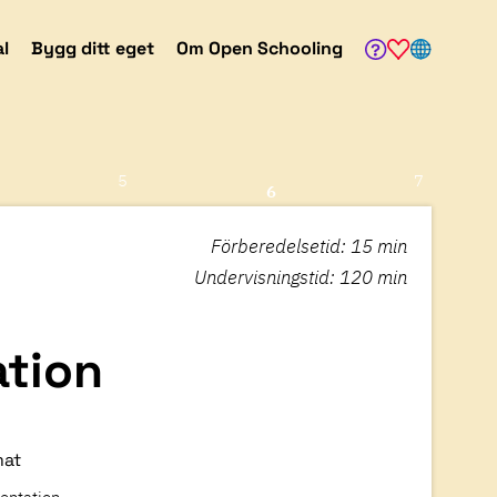
al
Bygg ditt eget
Om Open Schooling
5
7
6
Förberedelsetid
:
15 min
Undervisningstid
:
120 min
ation
mat