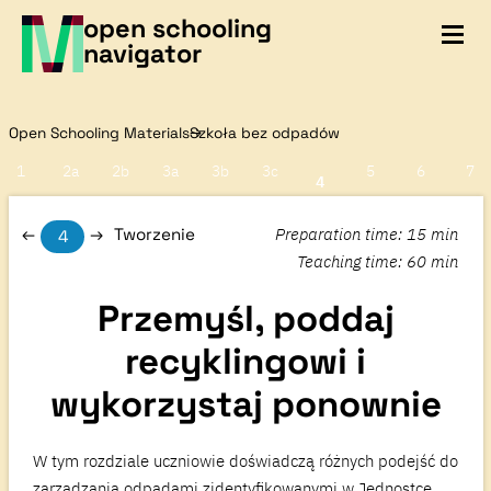
open schooling
navigator
Open Schooling Materials
Szkoła bez odpadów
1
2a
2b
3a
3b
3c
5
6
7
4
Preparation time
:
15 min
Tworzenie
4
Teaching time
:
60 min
Przemyśl, poddaj
recyklingowi i
wykorzystaj ponownie
W tym rozdziale uczniowie doświadczą różnych podejść do
zarządzania odpadami zidentyfikowanymi w Jednostce