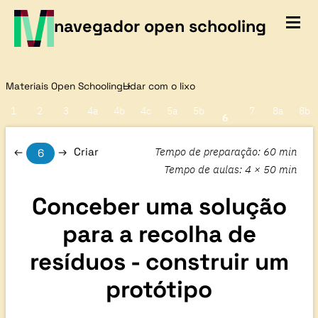
navegador open schooling
Materiais Open Schooling
Lidar com o lixo
1
2
3
4a
4b
4c
5a
5b
7
8a
8b
6
Tempo de preparação
:
60 min
Criar
6
Tempo de aulas
:
4 ×
50 min
Conceber uma solução
para a recolha de
resíduos - construir um
protótipo