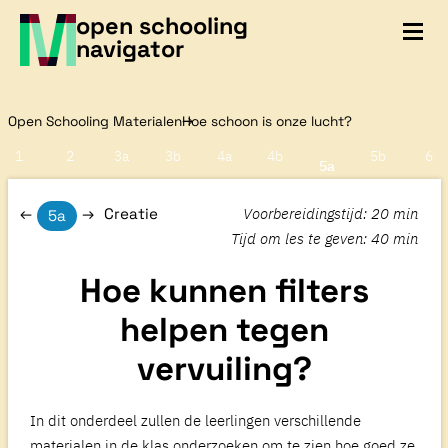
open schooling
navigator
Open Schooling Materialen
Hoe schoon is onze lucht?
1
2
3a
3b
4a
4b
5b
6
5a
Voorbereidingstijd
:
20 min
Creatie
5a
Tijd om les te geven
:
40 min
Hoe kunnen filters
helpen tegen
vervuiling?
In dit onderdeel zullen de leerlingen verschillende
materialen in de klas onderzoeken om te zien hoe goed ze