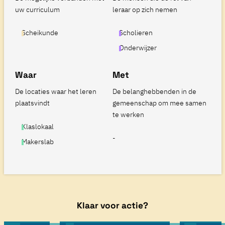
uw curriculum
leraar op zich nemen
Scheikunde
Scholieren
Onderwijzer
Waar
Met
De locaties waar het leren
De belanghebbenden in de
plaatsvindt
gemeenschap om mee samen
te werken
Klaslokaal
-
Makerslab
Klaar voor actie?